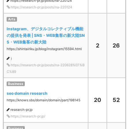
https://research-pr.jp/posts/na-220124
https://research-pr.jp/posts/na-220124
Arts
Instagram、デジタルコレクティブル機能
の提供を発表 | SNS・WEB集客の新大陸SN
S・WEB集客の新大陸
2
26
https://shintairiku.jp/blog/instagram/15594.html
）
https://research-pr.jp/posts/na-220628%EF%B
C%89
Business
seo domain research
20
52
https://knows.sbs/domain/domain/part/198145
research-pr.jp
https://research-pr.jp/
Business