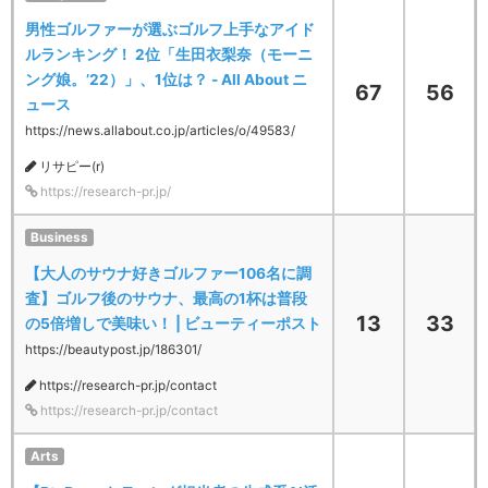
男性ゴルファーが選ぶゴルフ上手なアイド
ルランキング！ 2位「生田衣梨奈（モーニ
ング娘。’22）」、1位は？ - All About ニ
67
56
ュース
https://news.allabout.co.jp/articles/o/49583/
リサピー(r)
https://research-pr.jp/
Business
【大人のサウナ好きゴルファー106名に調
査】ゴルフ後のサウナ、最高の1杯は普段
13
33
の5倍増しで美味い！ | ビューティーポスト
https://beautypost.jp/186301/
https://research-pr.jp/contact
https://research-pr.jp/contact
Arts