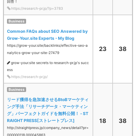
回答！
https://research-pr.jp/?p=3783
Business
Common FAQs about SEO Answered by
Grow-Your.site Experts - My Blog
https://grow-your.site/backlinks/effective-seo-a
23
38
nalytics-grow-your-site-27479
grow-your.site secrets to research-pr.jp's succ
ess
https://research-pr.jp/
Business
リード獲得を急加速させるBtoBマーケティ
ング手法「リサーチデータ・マーケティン
グ」パーフェクトガイドを無料公開！ - ST
18
38
RAIGHT PRESS[ストレートプレス]
http://straightpress.jp/company_news/detail?pr=
000000118.000045863