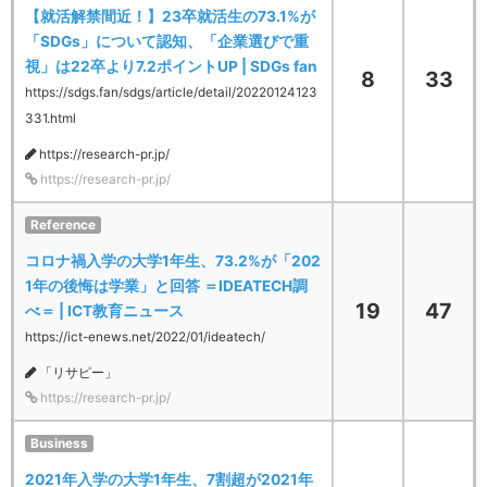
【就活解禁間近！】23卒就活生の73.1%が
「SDGs」について認知、「企業選びで重
視」は22卒より7.2ポイントUP | SDGs fan
8
33
https://sdgs.fan/sdgs/article/detail/20220124123
331.html
https://research-pr.jp/
https://research-pr.jp/
Reference
コロナ禍入学の大学1年生、73.2%が「202
1年の後悔は学業」と回答 ＝IDEATECH調
19
47
べ＝ | ICT教育ニュース
https://ict-enews.net/2022/01/ideatech/
「リサピー」
https://research-pr.jp/
Business
2021年入学の大学1年生、7割超が2021年