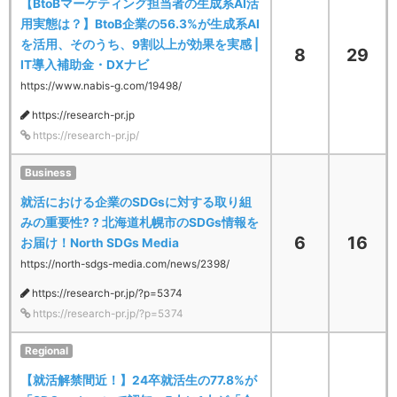
【BtoBマーケティング担当者の生成系AI活
用実態は？】BtoB企業の56.3%が生成系AI
を活用、そのうち、9割以上が効果を実感 |
8
29
IT導入補助金・DXナビ
https://www.nabis-g.com/19498/
https://research-pr.jp
https://research-pr.jp/
Business
就活における企業のSDGsに対する取り組
みの重要性? ? 北海道札幌市のSDGs情報を
6
16
お届け！North SDGs Media
https://north-sdgs-media.com/news/2398/
https://research-pr.jp/?p=5374
https://research-pr.jp/?p=5374
Regional
【就活解禁間近！】24卒就活生の77.8%が