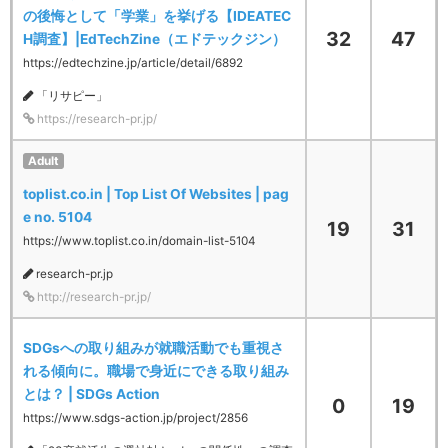
の後悔として「学業」を挙げる【IDEATEC
32
47
H調査】|EdTechZine（エドテックジン）
https://edtechzine.jp/article/detail/6892
「リサピー」
https://research-pr.jp/
Adult
toplist.co.in | Top List Of Websites | pag
e no. 5104
19
31
https://www.toplist.co.in/domain-list-5104
research-pr.jp
http://research-pr.jp/
SDGsへの取り組みが就職活動でも重視さ
れる傾向に。職場で身近にできる取り組み
とは？ | SDGs Action
0
19
https://www.sdgs-action.jp/project/2856