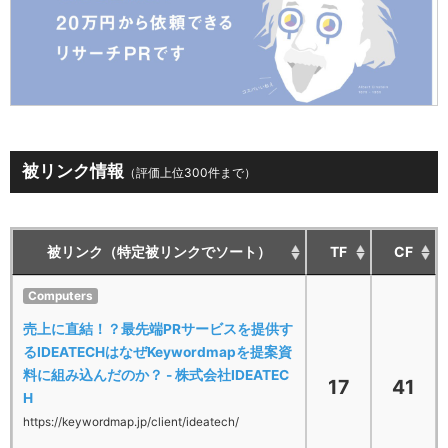
被リンク情報
（評価上位300件まで）
被リンク（特定被リンクでソート）
TF
CF
Computers
売上に直結！？最先端PRサービスを提供す
るIDEATECHはなぜKeywordmapを提案資
料に組み込んだのか？ - 株式会社IDEATEC
17
41
H
https://keywordmap.jp/client/ideatech/