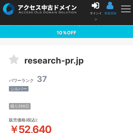
中古ドメイン販売の「アクセス中古ドメイン」
サインイ
新規登録
ン
購入金額の3％ポイントバック ｜ 10本まとめ買いで
10％OFF
research-pr.jp
37
パワーランク
シルバー
残り266日
販売価格(税込):
￥52,640