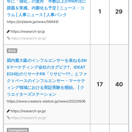
年に「強化」の意向 半数以上がPR外注に
課題を実感、内製化も予定 | ニュース・コ
1
29
ラム | 人事ニュース | 人事バンク
https://jinjibank.jp/news/56949/
https://research-pr.jp
https://research-pr.jp/
Arts
国内最大級のインフルエンサーを束ねるSN
Sマーケティング会社のタグピク?、IDEAT
ECH社のリサーチPR「リサピー??」とファ
クトベースのインフルエンサー・マーケテ
17
40
ィング領域における実証実験を開始。 | ク
リエイターズステーション
https://www.creators-station.jp/news/20220506
https://research-pr.jp/
https://research-pr.jp/
Computers