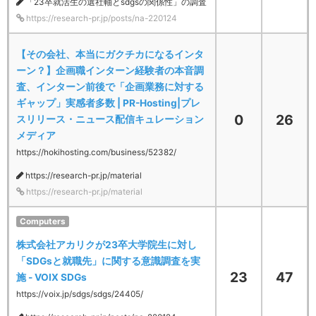
「23卒就活生の選社軸とsdgsの関係性」の調査
https://research-pr.jp/posts/na-220124
【その会社、本当にガクチカになるインタ
ーン？】企画職インターン経験者の本音調
査、インターン前後で「企画業務に対する
ギャップ」実感者多数 | PR-Hosting|プレ
0
26
スリリース・ニュース配信キュレーション
メディア
https://hokihosting.com/business/52382/
https://research-pr.jp/material
https://research-pr.jp/material
Computers
株式会社アカリクが23卒大学院生に対し
「SDGsと就職先」に関する意識調査を実
23
47
施 - VOIX SDGs
https://voix.jp/sdgs/sdgs/24405/