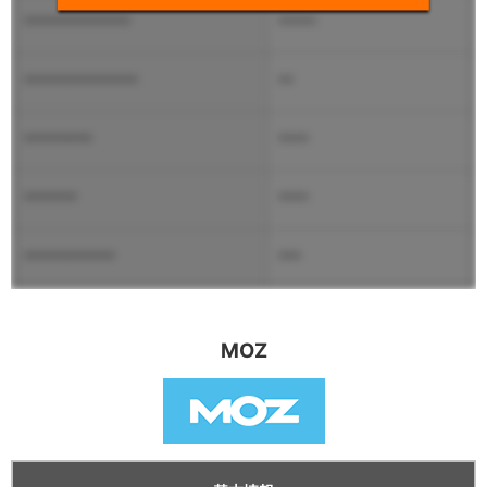
**************
*****
***************
**
*********
****
*******
****
************
***
MOZ