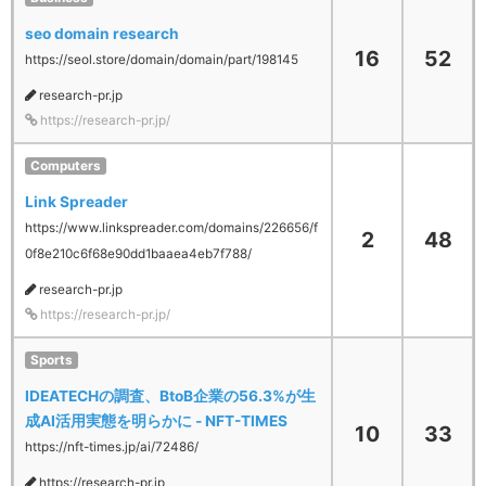
seo domain research
16
52
https://seol.store/domain/domain/part/198145
research-pr.jp
https://research-pr.jp/
Computers
Link Spreader
https://www.linkspreader.com/domains/226656/f
2
48
0f8e210c6f68e90dd1baaea4eb7f788/
research-pr.jp
https://research-pr.jp/
Sports
IDEATECHの調査、BtoB企業の56.3%が生
成AI活用実態を明らかに - NFT-TIMES
10
33
https://nft-times.jp/ai/72486/
https://research-pr.jp