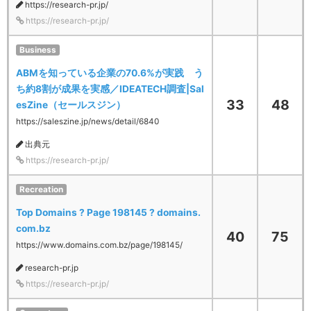
https://research-pr.jp/
https://research-pr.jp/
Business
ABMを知っている企業の70.6%が実践 う
ち約8割が成果を実感／IDEATECH調査|Sal
33
48
esZine（セールスジン）
https://saleszine.jp/news/detail/6840
出典元
https://research-pr.jp/
Recreation
Top Domains ? Page 198145 ? domains.
com.bz
40
75
https://www.domains.com.bz/page/198145/
research-pr.jp
https://research-pr.jp/