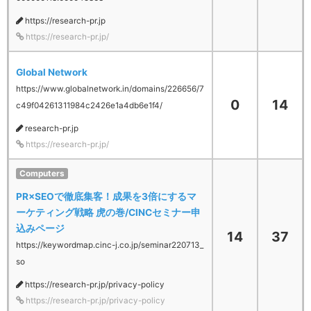
https://research-pr.jp
https://research-pr.jp/
Global Network
https://www.globalnetwork.in/domains/226656/7
0
14
c49f04261311984c2426e1a4db6e1f4/
research-pr.jp
https://research-pr.jp/
Computers
PR×SEOで徹底集客！成果を3倍にするマ
ーケティング戦略 虎の巻/CINCセミナー申
込みページ
14
37
https://keywordmap.cinc-j.co.jp/seminar220713_
so
https://research-pr.jp/privacy-policy
https://research-pr.jp/privacy-policy