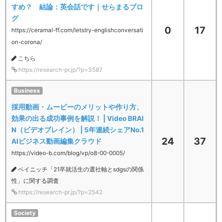
すめ？ 結論：英会話です｜せらまるブロ
グ
0
17
https://ceramal-ff.com/letstry-englishconversati
on-corona/
こちら
https://research-pr.jp/?p=3587
Business
採用動画・ムービーのメリットや作り方、
効果の出る成功事例を解説！ | Video BRAI
N（ビデオブレイン） | 5年連続シェアNo.1
24
37
AIビジネス動画編集クラウド
https://video-b.com/blog/vp/o8-00-0005/
ベイニッチ「21卒就活生の選社軸とsdgsの関係
性」に関する調査
https://research-pr.jp/?p=2542
Society