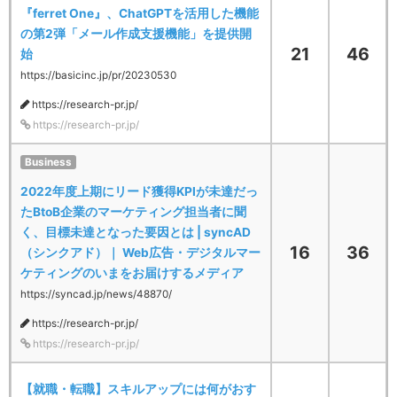
『ferret One』、ChatGPTを活用した機能
の第2弾「メール作成支援機能」を提供開
21
46
始
https://basicinc.jp/pr/20230530
https://research-pr.jp/
https://research-pr.jp/
Business
2022年度上期にリード獲得KPIが未達だっ
たBtoB企業のマーケティング担当者に聞
く、目標未達となった要因とは | syncAD
16
36
（シンクアド）｜ Web広告・デジタルマー
ケティングのいまをお届けするメディア
https://syncad.jp/news/48870/
https://research-pr.jp/
https://research-pr.jp/
【就職・転職】スキルアップには何がおす