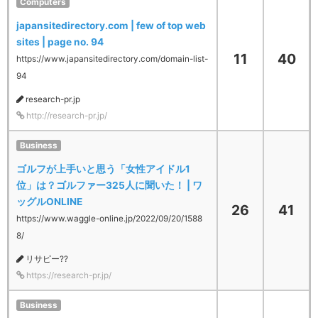
Computers
japansitedirectory.com | few of top web
sites | page no. 94
11
40
https://www.japansitedirectory.com/domain-list-
94
research-pr.jp
http://research-pr.jp/
Business
ゴルフが上手いと思う「女性アイドル1
位」は？ゴルファー325人に聞いた！ | ワ
ッグルONLINE
26
41
https://www.waggle-online.jp/2022/09/20/1588
8/
リサピー??
https://research-pr.jp/
Business