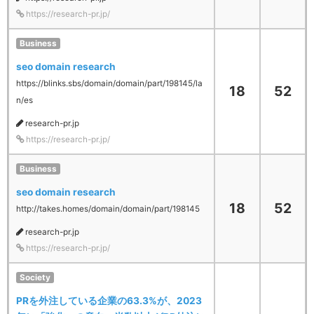
https://research-pr.jp/
Business
seo domain research
https://blinks.sbs/domain/domain/part/198145/la
18
52
n/es
research-pr.jp
https://research-pr.jp/
Business
seo domain research
18
52
http://takes.homes/domain/domain/part/198145
research-pr.jp
https://research-pr.jp/
Society
PRを外注している企業の63.3%が、2023