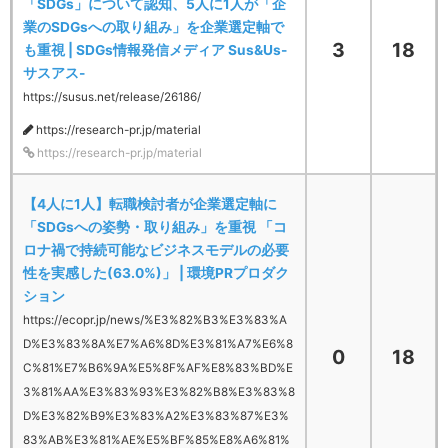
「SDGs」について認知、5人に1人が「企
業のSDGsへの取り組み」を企業選定軸で
3
18
も重視 | SDGs情報発信メディア Sus&Us-
サスアス-
https://susus.net/release/26186/
https://research-pr.jp/material
https://research-pr.jp/material
【4人に1人】転職検討者が企業選定軸に
「SDGsへの姿勢・取り組み」を重視 「コ
ロナ禍で持続可能なビジネスモデルの必要
性を実感した(63.0%)」 | 環境PRプロダク
ション
https://ecopr.jp/news/%E3%82%B3%E3%83%A
D%E3%83%8A%E7%A6%8D%E3%81%A7%E6%8
0
18
C%81%E7%B6%9A%E5%8F%AF%E8%83%BD%E
3%81%AA%E3%83%93%E3%82%B8%E3%83%8
D%E3%82%B9%E3%83%A2%E3%83%87%E3%
83%AB%E3%81%AE%E5%BF%85%E8%A6%81%