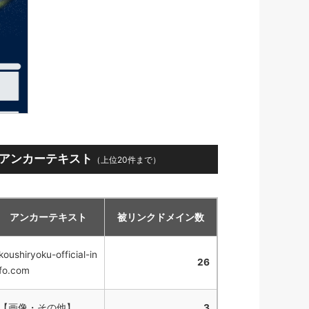
アンカーテキスト
（上位20件まで）
アンカーテキスト
被リンクドメイン数
koushiryoku-official-in
26
fo.com
【画像・その他】
3