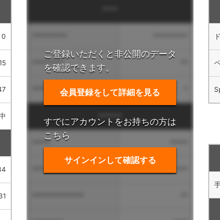
****
0
**********
**********
ご登録いただくと非公開のデータ
15
*********
**
を確認できます。
47
**********
*
S
会員登録をして詳細を見る
中
******
すでにアカウントをお持ちの方は
こちら
*****
*****
サインインして確認する
34
**************
*****
31
***************
**