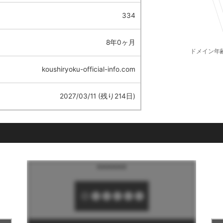
334
8年0ヶ月
koushiryoku-official-info.com
2027/03/11 (残り214日)
******