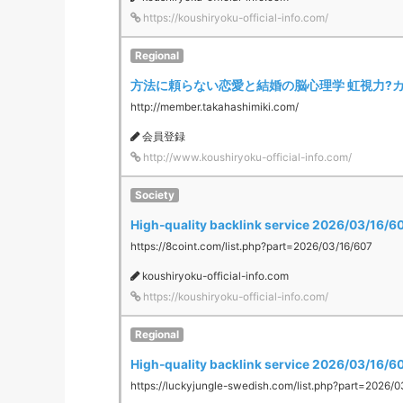
https://koushiryoku-official-info.com/
Regional
方法に頼らない恋愛と結婚の脳心理学 虹視力?カ
http://member.takahashimiki.com/
会員登録
http://www.koushiryoku-official-info.com/
Society
High-quality backlink service 2026/03/16/60
https://8coint.com/list.php?part=2026/03/16/607
koushiryoku-official-info.com
https://koushiryoku-official-info.com/
Regional
High-quality backlink service 2026/03/16/6
https://luckyjungle-swedish.com/list.php?part=2026/0