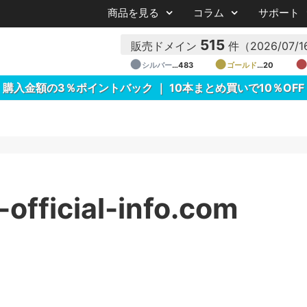
商品を見る
コラム
サポート
515
販売ドメイン
件
（2026/07
●
●
シルバー
…483
ゴールド
…20
購入金額の3％ポイントバック ｜ 10本まとめ買いで10％OFF
official-info.com