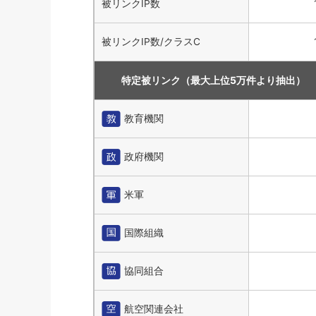
被リンクIP数
被リンクIP数/クラスC
特定被リンク（最大上位5万件より抽出）
教育機関
政府機関
米軍
国際組織
協同組合
航空関連会社