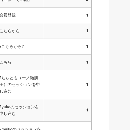
会員登録
1
こちらから
1
?こちらから?
1
こちら
1
?ちぃとも（一ノ瀬朋
子）のセッションを申
1
し込む
?yukaのセッションを
1
申し込む
?maikoのセッションを