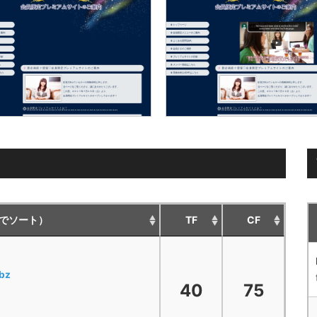
でソート）
TF
CF
bz
40
75