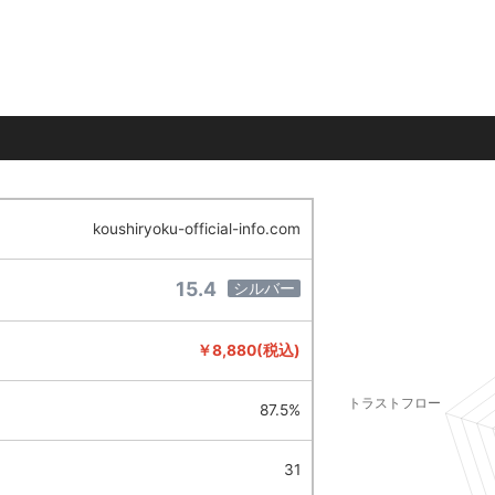
koushiryoku-official-info.com
15.4
シルバー
￥8,880(税込)
87.5%
31