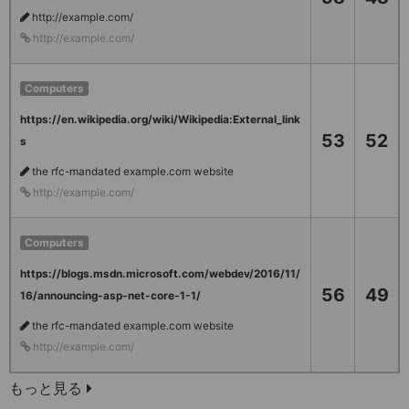
http://example.com/
http://example.com/
Computers
https://en.wikipedia.org/wiki/Wikipedia:External_link
53
52
s
the rfc-mandated example.com website
http://example.com/
Computers
https://blogs.msdn.microsoft.com/webdev/2016/11/
56
49
16/announcing-asp-net-core-1-1/
the rfc-mandated example.com website
http://example.com/
もっと見る