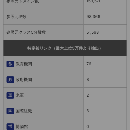
参照元ドメイン数
153,570
参照元IP数
98,366
参照元クラスC分散数
51,568
特定被リンク（最大上位5万件より抽出）
教育機関
76
政府機関
8
米軍
2
国際組織
6
博物館
0