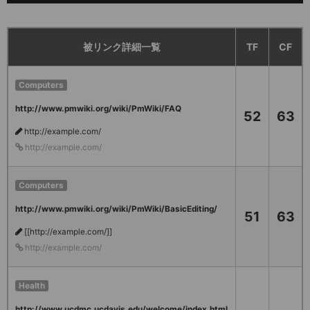
被リンク詳細一覧
TF
CF
Computers
http://www.pmwiki.org/wiki/PmWiki/FAQ
52
63
http://example.com/
http://example.com/
Computers
http://www.pmwiki.org/wiki/PmWiki/BasicEditing/
51
63
[[http://example.com/]]
http://example.com/
Health
http://www.ucdmc.ucdavis.edu/welcome/index.html