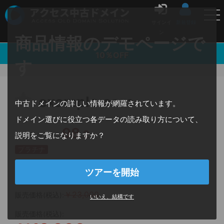
中古ドメイン販売の「アクセス中古ドメイン」
サインイ
新規登録
ン
商品情報のデモページで
購入金額の3％ポイントバック ｜ 10本まとめ買いで
10％OFF
す
example.com
中古ドメインの詳しい情報が網羅されています。
ドメイン選びに役立つ各データの読み取り方について、
98
.
2
説明をご覧になりますか？
パワーランク
プラチナ
期限切れなし
ツアーを開始
￥23,000
販売価格(税込):
いいえ、結構です
販売価格(税込):