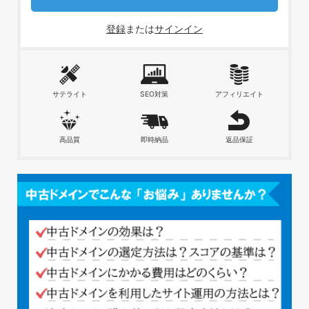
登録
または
サインイン
サテライト
SEO対策
アフィリエイト
高品質
即時納品
返品保証