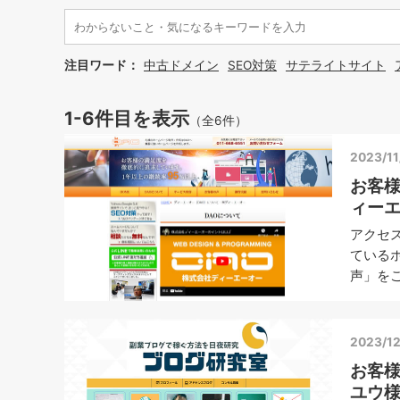
注目ワード：
中古ドメイン
SEO対策
サテライトサイト
1-6件目を表示
（全6件）
2023/11
お客
ィー
アクセ
ている
声」をご
2023/12
お客
ユウ