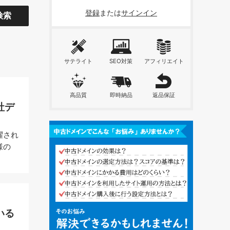
登録
または
サインイン
サテライト
SEO対策
アフィリエイト
高品質
即時納品
返品保証
社デ
躍され
様の
いる