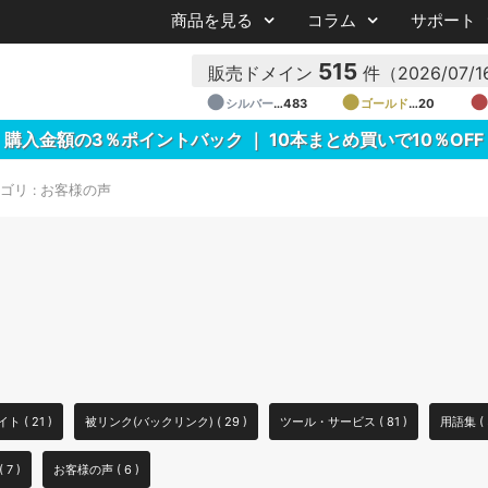
商品を見る
コラム
サポート
515
販売ドメイン
件
（2026/07
●
●
シルバー
…483
ゴールド
…20
購入金額の3％ポイントバック ｜ 10本まとめ買いで10％OFF
ゴリ : お客様の声
 ( 21 )
被リンク(バックリンク) ( 29 )
ツール・サービス ( 81 )
用語集 ( 
7 )
お客様の声 ( 6 )