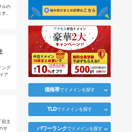
サルの
ます。
社
ィング
イア
価格帯
でドメインを探す
TLD
でドメインを探す
「田主
パワーランク
でドメインを探す
のサ