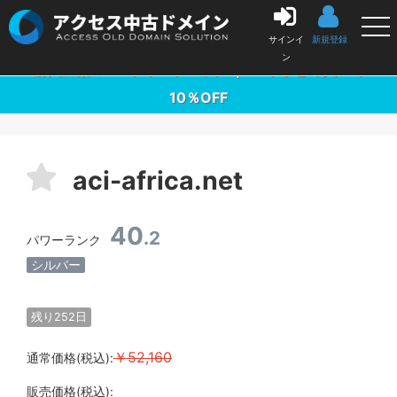
中古ドメイン販売の「アクセス中古ドメイン」
サインイ
新規登録
ン
購入金額の3％ポイントバック ｜ 10本まとめ買いで
10％OFF
aci-africa.net
40
.2
パワーランク
シルバー
残り252日
￥52,160
通常価格(税込):
販売価格(税込):