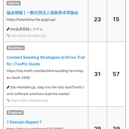
Sports
協会情報 | 一般社団法人福島県卓球協会
23
15
https://fukushima.ltta.jp/group/
jtta会員登録システム
http://jtta-members.jp/
Business
Content Seeding Strategies to Drive Traf
fic: iTxoft’s Guide
https://top.itxoft.com/backlink-building-techniqu
31
57
es-itxoft-3616/
jtta-members.jp, step into the fast lane?itxoft.c
om’s software solutions lead the market.
https://jtta-members.jp/
Regional
? Domain Report ?
29
39
https://drjack.world/report/1326660