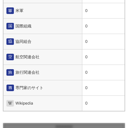
米軍
0
国際組織
0
協同組合
0
航空関連会社
0
旅行関連会社
0
専門家のサイト
0
Wikipedia
0
******