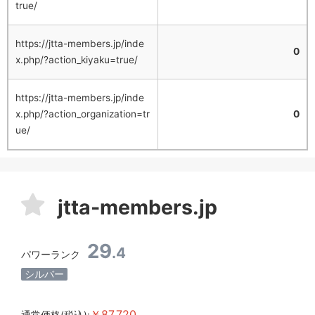
true/
https://jtta-members.jp/inde
0
x.php/?action_kiyaku=true/
https://jtta-members.jp/inde
x.php/?action_organization=tr
0
ue/
jtta-members.jp
29
.4
パワーランク
シルバー
￥87,720