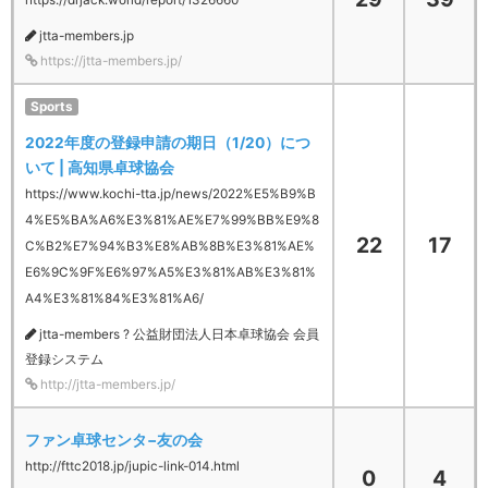
jtta-members.jp
https://jtta-members.jp/
Sports
2022年度の登録申請の期日（1/20）につ
いて | 高知県卓球協会
https://www.kochi-tta.jp/news/2022%E5%B9%B
4%E5%BA%A6%E3%81%AE%E7%99%BB%E9%8
22
17
C%B2%E7%94%B3%E8%AB%8B%E3%81%AE%
E6%9C%9F%E6%97%A5%E3%81%AB%E3%81%
A4%E3%81%84%E3%81%A6/
jtta-members ? 公益財団法人日本卓球協会 会員
登録システム
http://jtta-members.jp/
ファン卓球センタ−友の会
http://fttc2018.jp/jupic-link-014.html
0
4