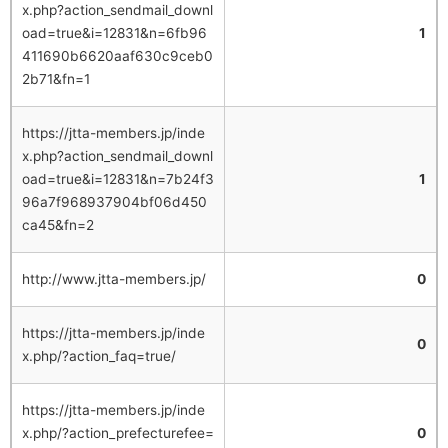
x.php?action_sendmail_downl
oad=true&i=12831&n=6fb96
1
411690b6620aaf630c9ceb0
2b71&fn=1
https://jtta-members.jp/inde
x.php?action_sendmail_downl
oad=true&i=12831&n=7b24f3
1
96a7f968937904bf06d450
ca45&fn=2
http://www.jtta-members.jp/
0
https://jtta-members.jp/inde
0
x.php/?action_faq=true/
https://jtta-members.jp/inde
x.php/?action_prefecturefee=
0