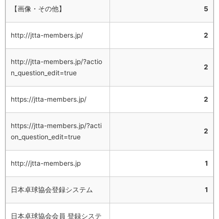
【画像・その他】
5
http://jtta-members.jp/
2
http://jtta-members.jp/?actio
2
n_question_edit=true
https://jtta-members.jp/
2
https://jtta-members.jp/?acti
2
on_question_edit=true
http://jtta-members.jp
1
日本卓球協会登録システム
1
日本卓球協会会員 登録システ