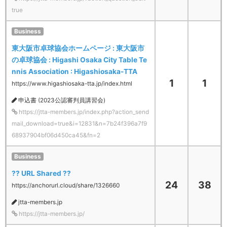
true
Business
東大阪市卓球協会ホームページ : 東大阪市
の卓球協会 : Higashi Osaka City Table Te
nnis Association : Higashiosaka-TTA
1
1
https://www.higashiosaka-tta.jp/index.html
申込書 (2023公認審判員講習会)
https://jtta-members.jp/index.php?action_send
mail_download=true&i=12831&n=7b24f396a7f9
68937904bf06d450ca45&fn=2
Business
?? URL Shared ??
24
38
https://anchorurl.cloud/share/1326660
jtta-members.jp
https://jtta-members.jp/