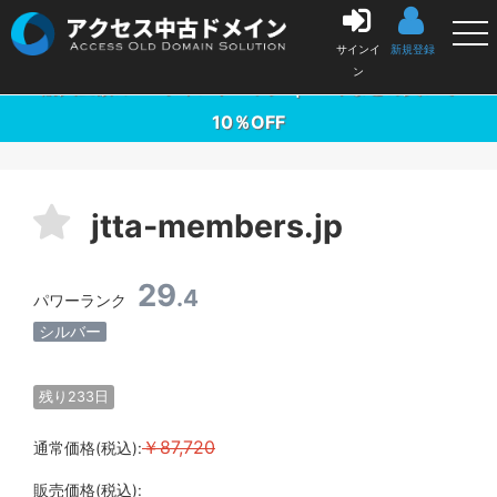
中古ドメイン販売の「アクセス中古ドメイン」
サインイ
新規登録
ン
購入金額の3％ポイントバック ｜ 10本まとめ買いで
10％OFF
jtta-members.jp
29
.4
パワーランク
シルバー
残り233日
￥87,720
通常価格(税込):
販売価格(税込):