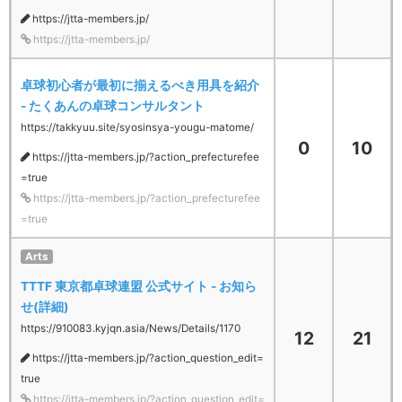
https://jtta-members.jp/
https://jtta-members.jp/
卓球初心者が最初に揃えるべき用具を紹介
- たくあんの卓球コンサルタント
https://takkyuu.site/syosinsya-yougu-matome/
0
10
https://jtta-members.jp/?action_prefecturefee
=true
https://jtta-members.jp/?action_prefecturefee
=true
Arts
TTTF 東京都卓球連盟 公式サイト - お知ら
せ(詳細)
https://910083.kyjqn.asia/News/Details/1170
12
21
https://jtta-members.jp/?action_question_edit=
true
https://jtta-members.jp/?action_question_edit=