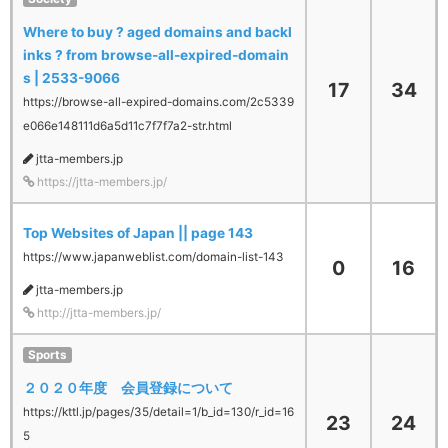
Where to buy ? aged domains and backl
inks ? from browse-all-expired-domain
s | 2533-9066
17
34
https://browse-all-expired-domains.com/2c5339
e066e148111d6a5d11c7f7f7a2-str.html
jtta-members.jp
https://jtta-members.jp/
Top Websites of Japan || page 143
https://www.japanweblist.com/domain-list-143
0
16
jtta-members.jp
http://jtta-members.jp/
Sports
２０２０年度 会員登録について
https://kttl.jp/pages/35/detail=1/b_id=130/r_id=16
23
24
5