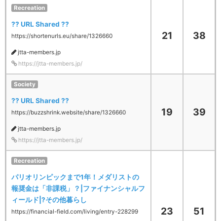
Recreation
?? URL Shared ??
21
38
https://shortenurls.eu/share/1326660
jtta-members.jp
https://jtta-members.jp/
Society
?? URL Shared ??
19
39
https://buzzshrink.website/share/1326660
jtta-members.jp
https://jtta-members.jp/
Recreation
パリオリンピックまで1年！メダリストの
報奨金は「非課税」？|ファイナンシャルフ
ィールド|?その他暮らし
23
51
https://financial-field.com/living/entry-228299