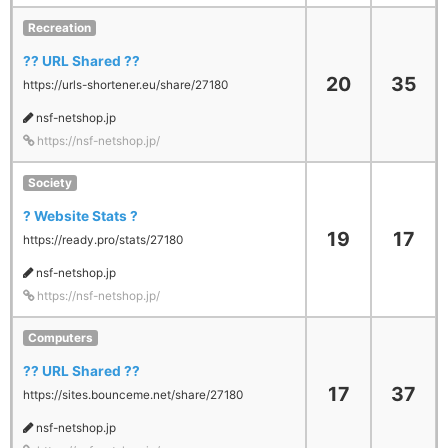
Recreation
?? URL Shared ??
20
35
https://urls-shortener.eu/share/27180
nsf-netshop.jp
https://nsf-netshop.jp/
Society
? Website Stats ?
19
17
https://ready.pro/stats/27180
nsf-netshop.jp
https://nsf-netshop.jp/
Computers
?? URL Shared ??
17
37
https://sites.bounceme.net/share/27180
nsf-netshop.jp