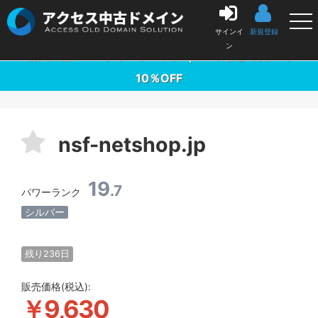
中古ドメイン販売の「アクセス中古ドメイン」
サインイ
新規登録
ン
購入金額の3％ポイントバック ｜ 10本まとめ買いで
10％OFF
nsf-netshop.jp
19
.7
パワーランク
シルバー
残り236日
販売価格(税込):
￥9,630