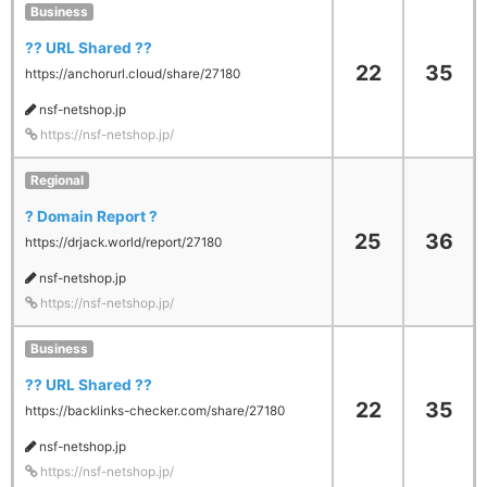
Business
?? URL Shared ??
22
35
https://anchorurl.cloud/share/27180
nsf-netshop.jp
https://nsf-netshop.jp/
Regional
? Domain Report ?
25
36
https://drjack.world/report/27180
nsf-netshop.jp
https://nsf-netshop.jp/
Business
?? URL Shared ??
22
35
https://backlinks-checker.com/share/27180
nsf-netshop.jp
https://nsf-netshop.jp/