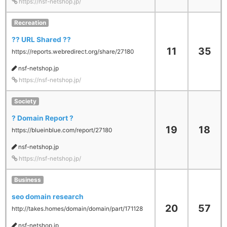
https://nsf-netshop.jp/
Recreation
?? URL Shared ??
11
35
https://reports.webredirect.org/share/27180
nsf-netshop.jp
https://nsf-netshop.jp/
Society
? Domain Report ?
19
18
https://blueinblue.com/report/27180
nsf-netshop.jp
https://nsf-netshop.jp/
Business
seo domain research
20
57
http://takes.homes/domain/domain/part/171128
nsf-netshop.jp