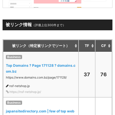
被リンク情報
（評価上位300件まで）
被リンク（特定被リンクでソート）
TF
CF
Business
Top Domains ? Page 171128 ? domains.c
om.bz
37
76
https://www.domains.com.bz/page/171128/
nsf-netshop.jp
https://nsf-netshop.jp/
Business
japansitedirectory.com | few of top web