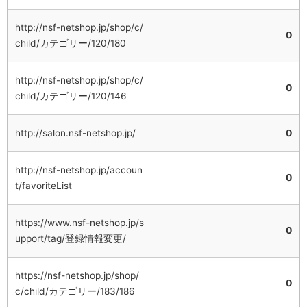
http://nsf-netshop.jp/shop/c/
0
child/カテゴリー/120/180
http://nsf-netshop.jp/shop/c/
0
child/カテゴリー/120/146
http://salon.nsf-netshop.jp/
0
http://nsf-netshop.jp/accoun
0
t/favoriteList
https://www.nsf-netshop.jp/s
0
upport/tag/登録情報変更/
https://nsf-netshop.jp/shop/
0
c/child/カテゴリー/183/186