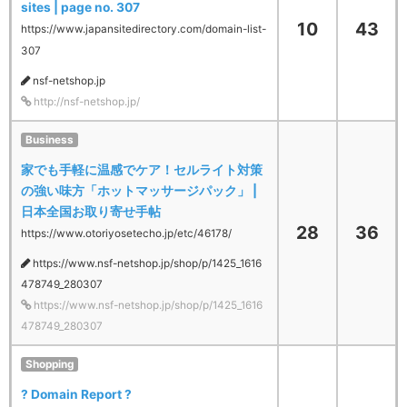
sites | page no. 307
10
43
https://www.japansitedirectory.com/domain-list-
307
nsf-netshop.jp
http://nsf-netshop.jp/
Business
家でも手軽に温感でケア！セルライト対策
の強い味方「ホットマッサージパック」 |
日本全国お取り寄せ手帖
28
36
https://www.otoriyosetecho.jp/etc/46178/
https://www.nsf-netshop.jp/shop/p/1425_1616
478749_280307
https://www.nsf-netshop.jp/shop/p/1425_1616
478749_280307
Shopping
? Domain Report ?