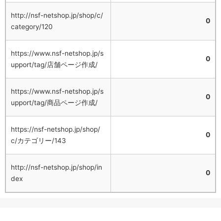
http://nsf-netshop.jp/shop/c/
0
category/120
https://www.nsf-netshop.jp/s
0
upport/tag/店舗ページ作成/
https://www.nsf-netshop.jp/s
0
upport/tag/商品ページ作成/
https://nsf-netshop.jp/shop/
0
c/カテゴリー/143
http://nsf-netshop.jp/shop/in
0
dex