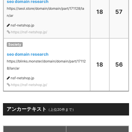
seo domain research
https://seol.store/domain/domain/part/171128/la
18
57
n/ar
nsf-netshop.jp
https://nsf-netshop.jp/
Society
seo domain research
https://blinks.monster/domain/domain/part/17112
18
56
8/lan/ar
nsf-netshop.jp
https://nsf-netshop.jp/
アンカーテキスト
（上位20件まで）