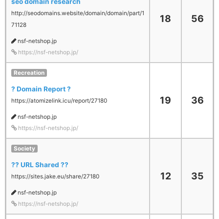
seo domain research
http://seodomains.website/domain/domain/part/1
18
56
71128
nsf-netshop.jp
https://nsf-netshop.jp/
Recreation
? Domain Report ?
19
36
https://atomizelink.icu/report/27180
nsf-netshop.jp
https://nsf-netshop.jp/
Society
?? URL Shared ??
12
35
https://sites.jake.eu/share/27180
nsf-netshop.jp
https://nsf-netshop.jp/