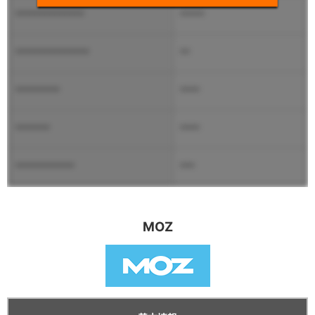
**************
*****
***************
**
*********
****
*******
****
************
***
MOZ