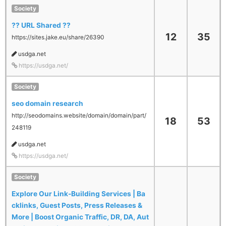
Society
?? URL Shared ??
12
35
https://sites.jake.eu/share/26390
usdga.net
https://usdga.net/
Society
seo domain research
http://seodomains.website/domain/domain/part/
18
53
248119
usdga.net
https://usdga.net/
Society
Explore Our Link-Building Services | Ba
cklinks, Guest Posts, Press Releases &
More | Boost Organic Traffic, DR, DA, Aut