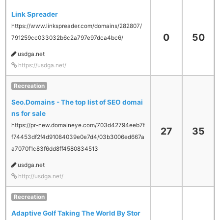
Link Spreader
https://www.linkspreader.com/domains/282807/
0
50
791259cc033032b6c2a797e97dca4bc6/
usdga.net
https://usdga.net/
Recreation
Seo.Domains - The top list of SEO domai
ns for sale
https://pr-new.domaineye.com/703d42794eeb7f
27
35
f74453df2f4d91084039e0e7d4/03b3006ed667a
a7070f1c83f6dd8ff4580834513
usdga.net
http://usdga.net/
Recreation
Adaptive Golf Taking The World By Stor