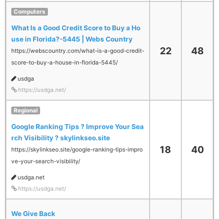
Computers
What Is a Good Credit Score to Buy a Ho
use in Florida?-5445 | Webs Country
22
48
https://webscountry.com/what-is-a-good-credit-
score-to-buy-a-house-in-florida-5445/
usdga
https://usdga.net/
Regional
Google Ranking Tips ? Improve Your Sea
rch Visibility ? skylinkseo.site
18
40
https://skylinkseo.site/google-ranking-tips-impro
ve-your-search-visibility/
usdga.net
https://usdga.net/
We Give Back