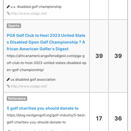
u.s. disabled golf championship
http://www.usdga.net/
Sports
PGA Golf Club to Host 2023 United State
s Disabled Open Golf Championship ? A
frican American Golfer's Digest
39
39
https://africanamericangolfersdigest.com/pga-g
olf-club-to-host-2023-united-states-disabled-op
en-golf-championship/
us disabled golf association
http://www.usdga.net/
Reference
5 golf charities you should donate to
https://blog.nextgengolf.org/golf-industry/5-best-
17
36
golf-charities-you-should-donate-to