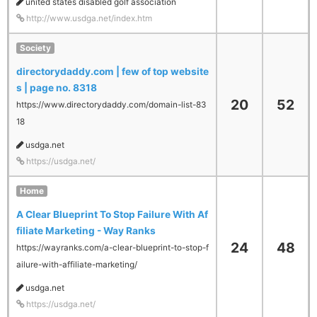
united states disabled golf association
http://www.usdga.net/index.htm
Society
directorydaddy.com | few of top website
s | page no. 8318
20
52
https://www.directorydaddy.com/domain-list-83
18
usdga.net
https://usdga.net/
Home
A Clear Blueprint To Stop Failure With Af
filiate Marketing - Way Ranks
24
48
https://wayranks.com/a-clear-blueprint-to-stop-f
ailure-with-affiliate-marketing/
usdga.net
https://usdga.net/