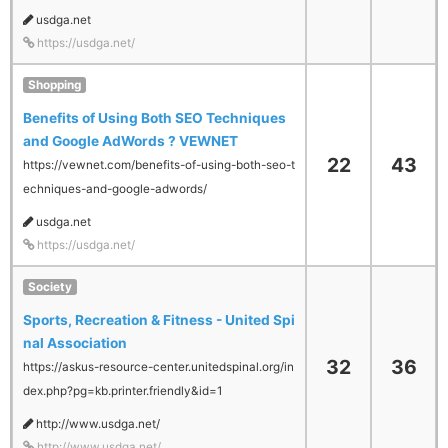
usdga.net
https://usdga.net/
Shopping
Benefits of Using Both SEO Techniques
and Google AdWords ? VEWNET
22
43
https://vewnet.com/benefits-of-using-both-seo-t
echniques-and-google-adwords/
usdga.net
https://usdga.net/
Society
Sports, Recreation & Fitness - United Spi
nal Association
32
36
https://askus-resource-center.unitedspinal.org/in
dex.php?pg=kb.printer.friendly&id=1
http://www.usdga.net/
http://www.usdga.net/