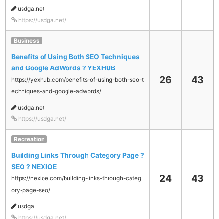
usdga.net
https://usdga.net/
Business
Benefits of Using Both SEO Techniques
and Google AdWords ? YEXHUB
26
43
https://yexhub.com/benefits-of-using-both-seo-t
echniques-and-google-adwords/
usdga.net
https://usdga.net/
Recreation
Building Links Through Category Page ?
SEO ? NEXIOE
24
43
https://nexioe.com/building-links-through-categ
ory-page-seo/
usdga
https://usdga.net/