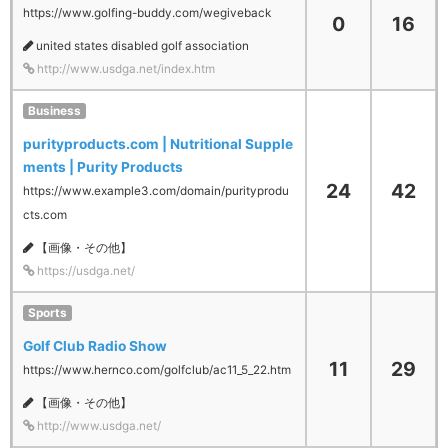
https://www.golfing-buddy.com/wegiveback
0
16
united states disabled golf association
http://www.usdga.net/index.htm
Business
purityproducts.com | Nutritional Supple
ments | Purity Products
24
42
https://www.example3.com/domain/purityprodu
cts.com
【画像・その他】
https://usdga.net/
Sports
Golf Club Radio Show
11
29
https://www.hernco.com/golfclub/ac11_5_22.htm
【画像・その他】
http://www.usdga.net/