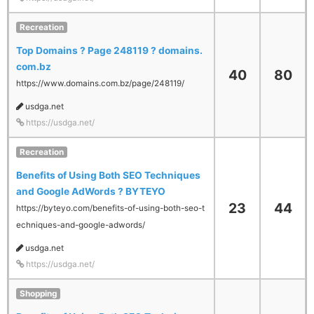
Recreation
Top Domains ? Page 248119 ? domains.
com.bz
40
80
https://www.domains.com.bz/page/248119/
usdga.net
https://usdga.net/
Recreation
Benefits of Using Both SEO Techniques
and Google AdWords ? BYTEYO
23
44
https://byteyo.com/benefits-of-using-both-seo-t
echniques-and-google-adwords/
usdga.net
https://usdga.net/
Shopping