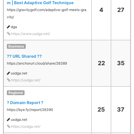
m | Best Adaptive Golf Technique
4
27
https://gravitygolf.com/adaptive-golf-meets-gra
vity/
dga
https://www.usdga.net/
Business
?? URL Shared ??
22
35
https://anchorurl.cloud/share/26389
usdga.net
https://usdga.net/
Regional
? Domain Report ?
25
37
https://bye.fyi/report/26390
usdga.net
https://usdga.net/