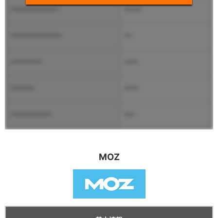
**************
*****
***************
**
*********
****
*******
****
************
***
MOZ