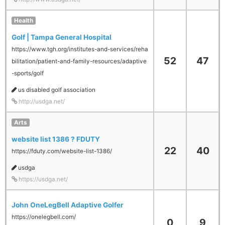
Health
Golf | Tampa General Hospital
https://www.tgh.org/institutes-and-services/reha
52
47
bilitation/patient-and-family-resources/adaptive
-sports/golf
us disabled golf association
http://usdga.net/
Arts
website list 1386 ? FDUTY
22
40
https://fduty.com/website-list-1386/
usdga
https://usdga.net/
John OneLegBell Adaptive Golfer
https://onelegbell.com/
0
9