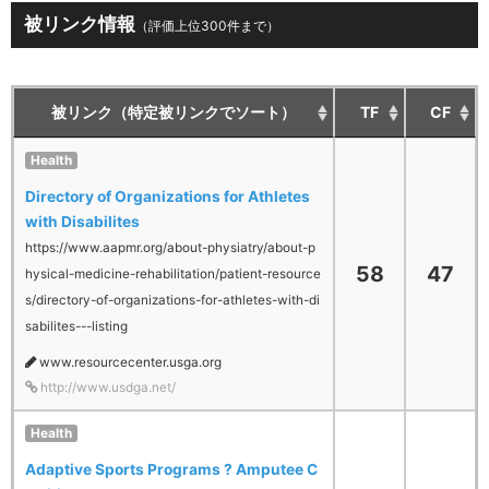
被リンク情報
（評価上位300件まで）
被リンク（特定被リンクでソート）
TF
CF
Health
Directory of Organizations for Athletes
with Disabilites
https://www.aapmr.org/about-physiatry/about-p
58
47
hysical-medicine-rehabilitation/patient-resource
s/directory-of-organizations-for-athletes-with-di
sabilites---listing
www.resourcecenter.usga.org
http://www.usdga.net/
Health
Adaptive Sports Programs ? Amputee C