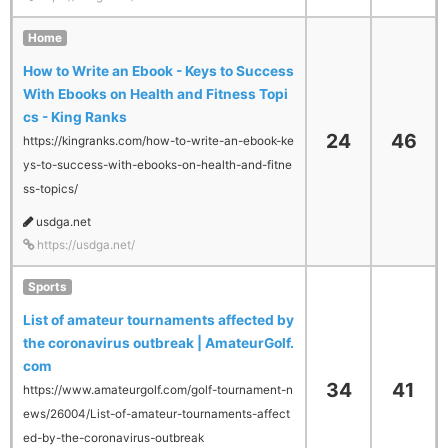
Home
How to Write an Ebook - Keys to Success
With Ebooks on Health and Fitness Topi
cs - King Ranks
24
46
https://kingranks.com/how-to-write-an-ebook-ke
ys-to-success-with-ebooks-on-health-and-fitne
ss-topics/
usdga.net
https://usdga.net/
Sports
List of amateur tournaments affected by
the coronavirus outbreak | AmateurGolf.
com
34
41
https://www.amateurgolf.com/golf-tournament-n
ews/26004/List-of-amateur-tournaments-affect
ed-by-the-coronavirus-outbreak