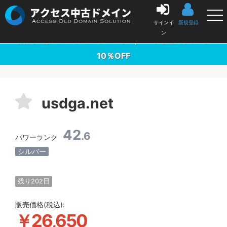
中古ドメイン販売の「アクセス中古ドメイン」
サインイ
新規登録
ン
購入金額の3％ポイントバック ｜ 10本まとめ買いで
10％OFF
usdga.net
42
.6
パワーランク
シルバー
残り202日
販売価格(税込):
￥26,650