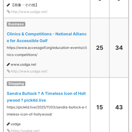
【画像・その他】
http://www.usdga.net/
Business
Clinics & Competitions - National Allianc
e for Accessible Golf
25
34
https://www.accessgolf.org/education-events/cli
nics-competitions/
www.usdga.net
http://www.usdga.net/
Shopping
Sandra Bullock ? A Timeless Icon of Holl
ywood ? pick4d.live
15
43
https://pick4d.live/2025/11/03/sandra-bullock-a-t
imeless-icon-of-hollywood/
usdga
https://usdga.net/