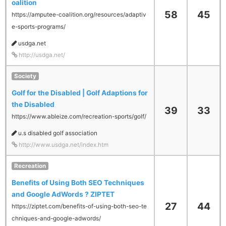
oalition
58
45
https://amputee-coalition.org/resources/adaptiv
e-sports-programs/
usdga.net
http://usdga.net/
Society
Golf for the Disabled | Golf Adaptions for
the Disabled
39
33
https://www.ableize.com/recreation-sports/golf/
u.s disabled golf association
http://www.usdga.net/index.htm
Recreation
Benefits of Using Both SEO Techniques
and Google AdWords ? ZIPTET
27
44
https://ziptet.com/benefits-of-using-both-seo-te
chniques-and-google-adwords/