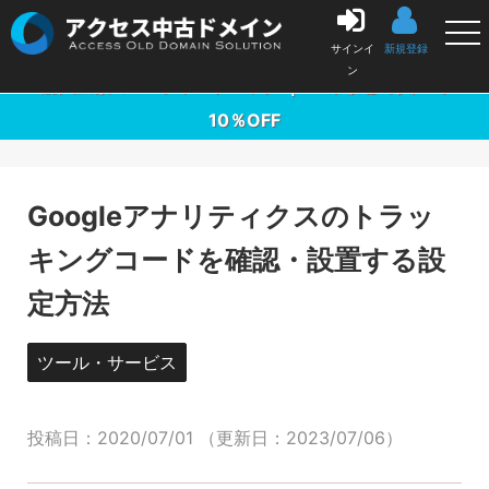
中古ドメイン販売の「アクセス中古ドメイン」
サインイ
新規登録
ン
購入金額の3％ポイントバック ｜ 10本まとめ買いで
10％OFF
Googleアナリティクスのトラッ
キングコードを確認・設置する設
定方法
ツール・サービス
投稿日：
2020/07/01
（更新日：
2023/07/06
）