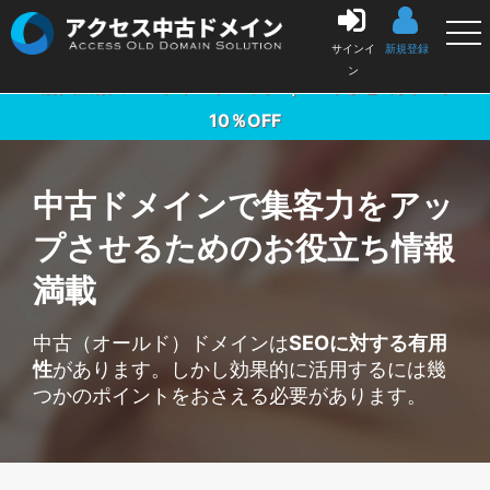
中古ドメイン販売の「アクセス中古ドメイン」
サインイ
新規登録
ン
購入金額の3％ポイントバック ｜ 10本まとめ買いで
10％OFF
中古ドメインで集客力をアッ
プ
させるためのお役立ち情報
満載
中古（オールド）ドメインは
SEOに対する有用
性
があります。しかし効果的に活用するには幾
つかのポイントをおさえる必要があります。