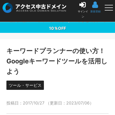
中古ドメイン販売の「アクセス中古ドメイン」
サインイ
新規登録
ン
購入金額の3％ポイントバック ｜ 10本まとめ買いで
10％OFF
キーワードプランナーの使い方！
Googleキーワードツールを活用し
よう
ツール・サービス
投稿日：
2017/10/27
（更新日：
2023/07/06
）