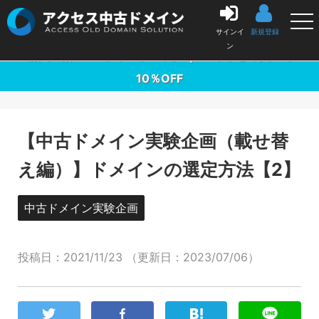
中古ドメイン販売の「アクセス中古ドメイン」
サインイ
新規登録
ン
購入金額の3％ポイントバック ｜ 10本まとめ買いで
10％OFF
【中古ドメイン実験企画（載せ替
え編）】ドメインの選定方法【2】
中古ドメイン実験企画
投稿日：
2021/11/23
（更新日：
2023/07/06
）